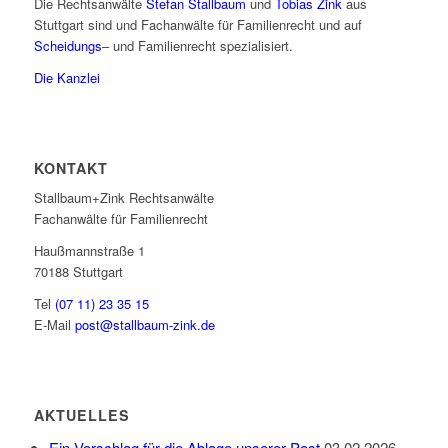
Die Rechtsanwälte
Stefan Stallbaum
und
Tobias Zink
aus
Stuttgart sind und Fachanwälte für Familienrecht und auf
Scheidungs
– und Familienrecht spezialisiert.
Die Kanzlei
KONTAKT
Stallbaum+Zink Rechtsanwälte
Fachanwälte für Familienrecht
Haußmannstraße 1
70188 Stuttgart
Tel
(07 11) 23 35 15
E-Mail
post@stallbaum-zink.de
AKTUELLES
Ein Vorschlag für die Ablage unserer Post
03.02.2026